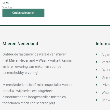
€
1,95
de
Voeding
productpagina
Opties selecteren
Mieren Nederland
Inform
Ontdek de fascinerende wereld van mieren
Alge
met MierenNederland – Waar kwaliteit, kennis
Verze
en jaren ervaring samenkomen voor de
Over 
ultieme hobby-ervaring!
Over 
MierenNederland is dé mierenspecialist van de
Priva
Benelux. Wij bieden een uitgebreid
Wach
assortiment aan hoogwaardige mieren en
Wink
toebehoren tegen een scherpe prijs.