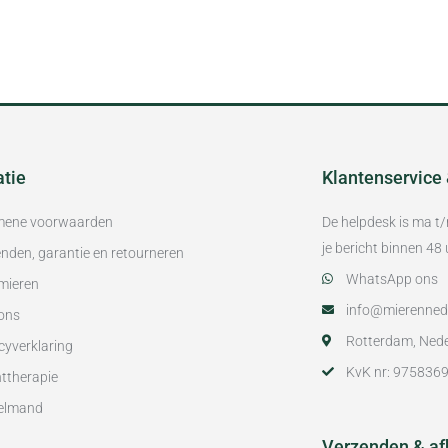
atie
Klantenservice
mene voorwaarden
De helpdesk is ma t
je bericht binnen 4
nden, garantie en retourneren
WhatsApp ons
mieren
info@mierennede
ons
Rotterdam, Ned
cyverklaring
KvK nr: 975836
ttherapie
elmand
Verzenden & af