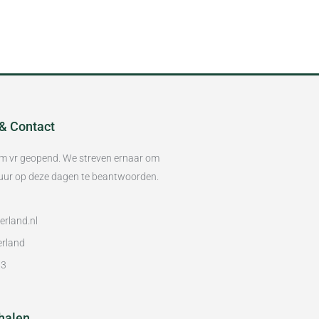
 & Contact
/m vr geopend. We streven ernaar om
8 uur op deze dagen te beantwoorden.
rland.nl
erland
93
halen