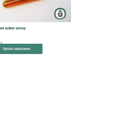
optie
kan
gekozen
worden
re suiker siroop
op
de
ng
productpagina
Opties selecteren