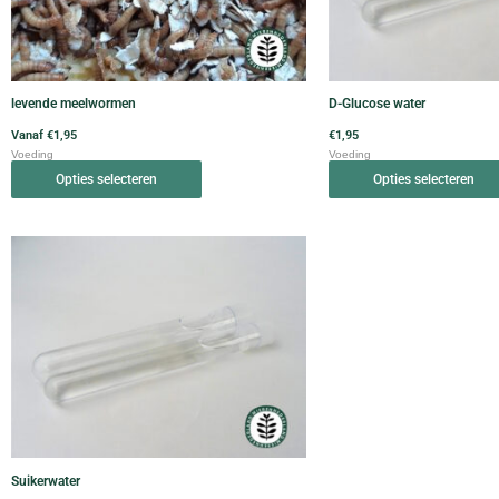
optie
kan
gekozen
worden
levende meelwormen
D-Glucose water
op
Vanaf
€
1,95
€
1,95
de
Voeding
Voeding
productpagina
Opties selecteren
Opties selecteren
Dit
product
heeft
meerdere
variaties.
Deze
optie
kan
gekozen
worden
Suikerwater
op