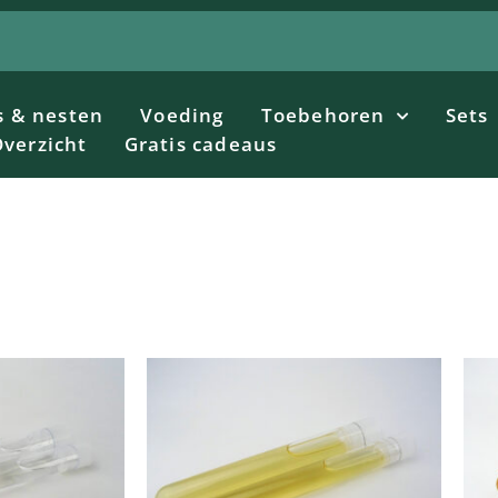
s & nesten
Voeding
Toebehoren
Sets
verzicht
Gratis cadeaus
Dit
Dit
product
product
heeft
heeft
meerdere
meerdere
variaties.
variaties.
Deze
Deze