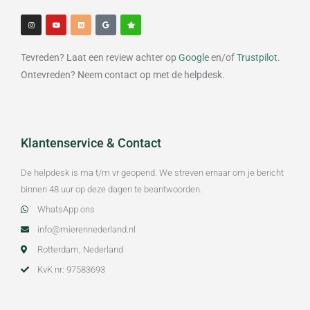
I
Y
M
G
S
n
o
e
o
t
s
u
d
o
a
t
t
i
g
r
a
u
u
l
g
b
m
e
Tevreden? Laat een review achter op
Google
en/of
Trustpilot
.
r
e
a
m
Ontevreden? Neem contact op met de helpdesk.
Klantenservice & Contact
De helpdesk is ma t/m vr geopend. We streven ernaar om je bericht
binnen 48 uur op deze dagen te beantwoorden.
WhatsApp ons
info@mierennederland.nl
Rotterdam, Nederland
KvK nr: 97583693