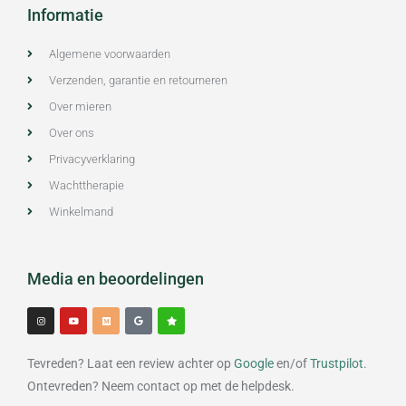
Informatie
Algemene voorwaarden
Verzenden, garantie en retourneren
Over mieren
Over ons
Privacyverklaring
Wachttherapie
Winkelmand
Media en beoordelingen
I
Y
M
G
S
n
o
e
o
t
s
u
d
o
a
t
t
i
g
r
a
u
u
l
g
b
m
e
Tevreden? Laat een review achter op
Google
en/of
Trustpilot
.
r
e
a
m
Ontevreden? Neem contact op met de helpdesk.