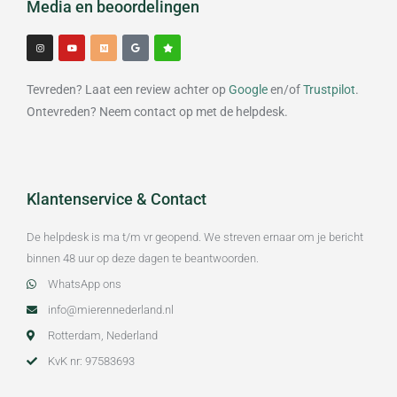
Media en beoordelingen
I
Y
M
G
S
n
o
e
o
t
s
u
d
o
a
t
t
i
g
r
a
u
u
l
g
b
m
e
Tevreden? Laat een review achter op
Google
en/of
Trustpilot
.
r
e
a
m
Ontevreden? Neem contact op met de helpdesk.
Klantenservice & Contact
De helpdesk is ma t/m vr geopend. We streven ernaar om je bericht
binnen 48 uur op deze dagen te beantwoorden.
WhatsApp ons
info@mierennederland.nl
Rotterdam, Nederland
KvK nr: 97583693