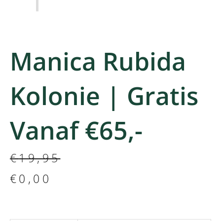
Manica Rubida
Kolonie | Gratis
Vanaf €65,-
Oorspronkelijke
Huidige
€
19,95
prijs
prijs
€
0,00
was:
is:
€19,95.
€0,00.