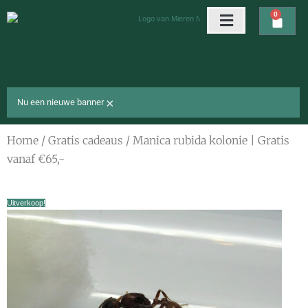
Ga
0
Wink
naar
de
Arena’s & nesten
Gratis cadeaus
inhoud
×
Nu een nieuwe banner
Home
/
Gratis cadeaus
/ Manica rubida kolonie | Gratis
vanaf €65,-
Uitverkoop!