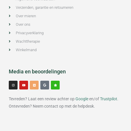
Verzenden, garantie en retourneren
Over mieren
Over ons
Privacyverklaring
Wachttherapie
Winkelmand
Media en beoordelingen
I
Y
M
G
S
n
o
e
o
t
s
u
d
o
a
t
t
i
g
r
a
u
u
l
g
b
m
e
Tevreden? Laat een review achter op
Google
en/of
Trustpilot
.
r
e
a
m
Ontevreden? Neem contact op met de helpdesk.