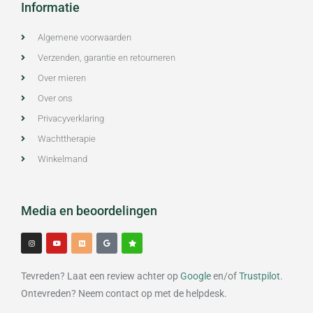
Informatie
Algemene voorwaarden
Verzenden, garantie en retourneren
Over mieren
Over ons
Privacyverklaring
Wachttherapie
Winkelmand
Media en beoordelingen
I
Y
M
G
S
n
o
e
o
t
s
u
d
o
a
t
t
i
g
r
a
u
u
l
g
b
m
e
Tevreden? Laat een review achter op
Google
en/of
Trustpilot
.
r
e
a
m
Ontevreden? Neem contact op met de helpdesk.