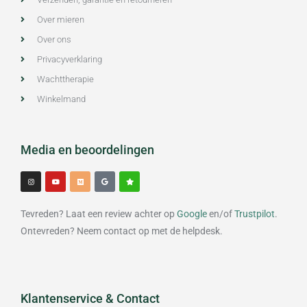
Over mieren
Over ons
Privacyverklaring
Wachttherapie
Winkelmand
Media en beoordelingen
I
Y
M
G
S
n
o
e
o
t
s
u
d
o
a
t
t
i
g
r
a
u
u
l
g
b
m
e
Tevreden? Laat een review achter op
Google
en/of
Trustpilot
.
r
e
a
m
Ontevreden? Neem contact op met de helpdesk.
Klantenservice & Contact