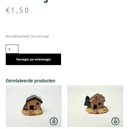
€
1,50
Beeldje
Beschikbaarheid:
Op voorraad
poort
aantal
Toevoegen aan winkelwagen
Gerelateerde producten