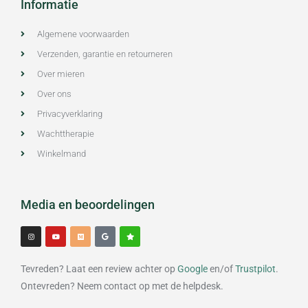
Informatie
Algemene voorwaarden
Verzenden, garantie en retourneren
Over mieren
Over ons
Privacyverklaring
Wachttherapie
Winkelmand
Media en beoordelingen
I
Y
M
G
S
n
o
e
o
t
s
u
d
o
a
t
t
i
g
r
a
u
u
l
g
b
m
e
Tevreden? Laat een review achter op
Google
en/of
Trustpilot
.
r
e
a
m
Ontevreden? Neem contact op met de helpdesk.