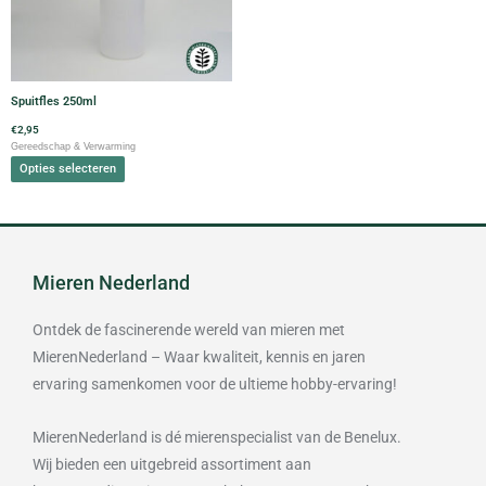
variaties.
Deze
optie
kan
gekozen
Spuitfles 250ml
worden
€
2,95
op
Gereedschap & Verwarming
de
Opties selecteren
productpagina
Mieren Nederland
Ontdek de fascinerende wereld van mieren met
MierenNederland – Waar kwaliteit, kennis en jaren
ervaring samenkomen voor de ultieme hobby-ervaring!
MierenNederland is dé mierenspecialist van de Benelux.
Wij bieden een uitgebreid assortiment aan