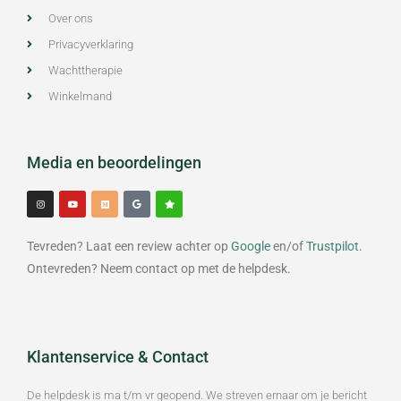
Over ons
Privacyverklaring
Wachttherapie
Winkelmand
Media en beoordelingen
I
Y
M
G
S
n
o
e
o
t
s
u
d
o
a
t
t
i
g
r
a
u
u
l
g
b
m
e
Tevreden? Laat een review achter op
Google
en/of
Trustpilot
.
r
e
a
m
Ontevreden? Neem contact op met de helpdesk.
Klantenservice & Contact
De helpdesk is ma t/m vr geopend. We streven ernaar om je bericht