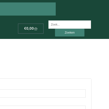
Zoek
Winkelwagen
€
0,00
naar: