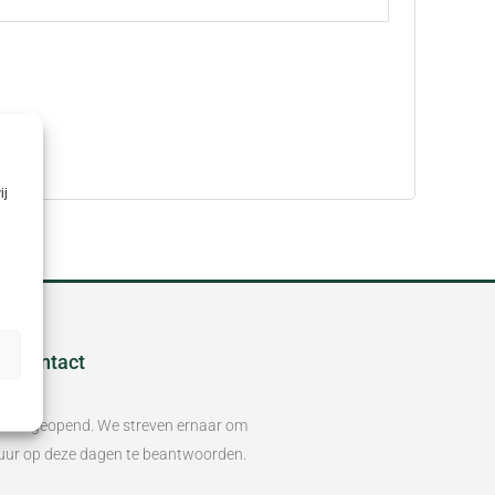
ij
 & Contact
/m vr geopend. We streven ernaar om
8 uur op deze dagen te beantwoorden.