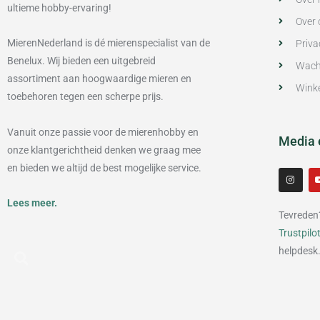
ultieme hobby-ervaring!
Over 
MierenNederland is dé mierenspecialist van de
Priva
Benelux. Wij bieden een uitgebreid
Wach
assortiment aan hoogwaardige mieren en
Wink
toebehoren tegen een scherpe prijs.
Vanuit onze passie voor de mierenhobby en
Media 
onze klantgerichtheid denken we graag mee
en bieden we altijd de best mogelijke service.
I
n
s
t
Lees meer.
a
Tevreden
g
r
Trustpilo
a
m
helpdesk