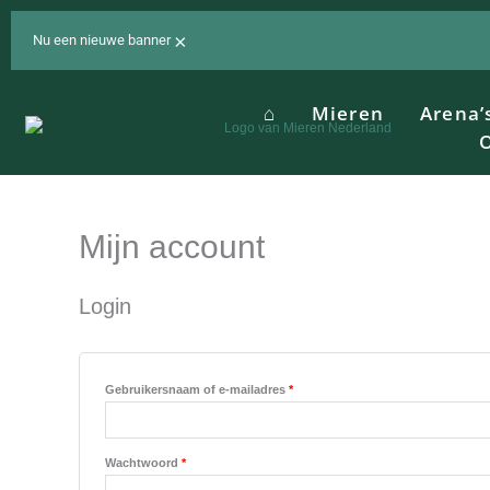
Ga
naar
×
Nu een nieuwe banner
de
inhoud
⌂
Mieren
Arena’
O
Mijn account
Vereist
Vereist
Login
Gebruikersnaam of e-mailadres
*
Wachtwoord
*