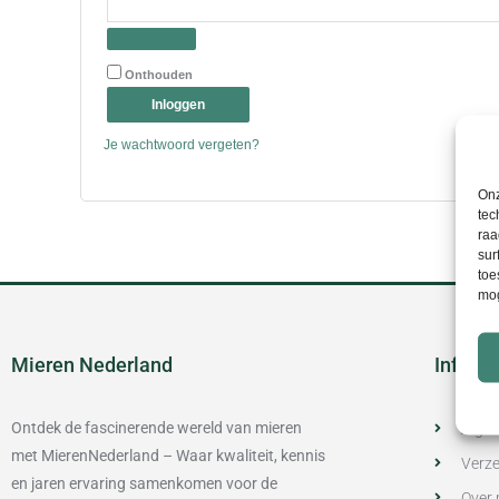
Onthouden
Inloggen
Je wachtwoord vergeten?
Onz
tec
raa
sur
toe
mog
Mieren Nederland
Inform
Ontdek de fascinerende wereld van mieren
Alge
met MierenNederland – Waar kwaliteit, kennis
Verze
en jaren ervaring samenkomen voor de
Over 