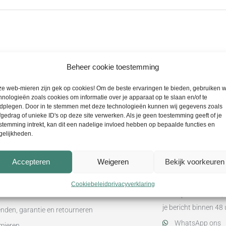
Beheer cookie toestemming
e web-mieren zijn gek op cookies! Om de beste ervaringen te bieden, gebruiken w
hnologieën zoals cookies om informatie over je apparaat op te slaan en/of te
dplegen. Door in te stemmen met deze technologieën kunnen wij gegevens zoals
fgedrag of unieke ID's op deze site verwerken. Als je geen toestemming geeft of je
stemming intrekt, kan dit een nadelige invloed hebben op bepaalde functies en
elijkheden.
Accepteren
Weigeren
Bekijk voorkeuren
atie
Klantenservice
Cookiebeleid
privacyverklaring
mene voorwaarden
De helpdesk is ma t
je bericht binnen 4
nden, garantie en retourneren
WhatsApp ons
mieren