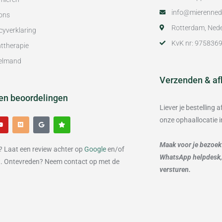
info@mierennede
ons
Rotterdam, Ned
cyverklaring
KvK nr: 975836
ttherapie
elmand
Verzenden & af
en beoordelingen
Liever je bestelling
onze ophaallocatie 
Y
M
G
S
o
e
o
t
u
d
o
a
t
i
g
r
Maak voor je bezoek 
u
u
l
? Laat een review achter op
Google
en/of
b
m
e
WhatsApp helpdesk, o
e
t
. Ontevreden? Neem contact op met de
versturen.
.