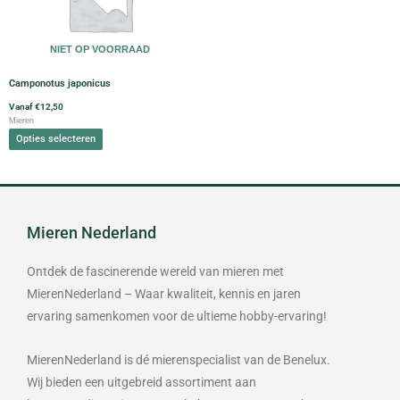
variaties.
Deze
optie
NIET OP VOORRAAD
kan
gekozen
Camponotus japonicus
worden
Vanaf
€
12,50
op
Mieren
de
Opties selecteren
productpagina
Mieren Nederland
Ontdek de fascinerende wereld van mieren met
MierenNederland – Waar kwaliteit, kennis en jaren
ervaring samenkomen voor de ultieme hobby-ervaring!
MierenNederland is dé mierenspecialist van de Benelux.
Wij bieden een uitgebreid assortiment aan