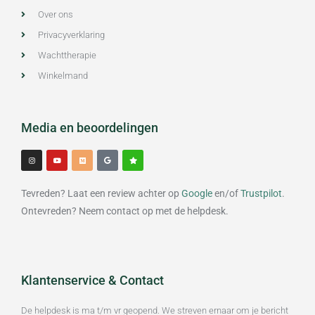
Over ons
Privacyverklaring
Wachttherapie
Winkelmand
Media en beoordelingen
I
Y
M
G
S
n
o
e
o
t
s
u
d
o
a
t
t
i
g
r
a
u
u
l
g
b
m
e
Tevreden? Laat een review achter op
Google
en/of
Trustpilot
.
r
e
a
m
Ontevreden? Neem contact op met de helpdesk.
Klantenservice & Contact
De helpdesk is ma t/m vr geopend. We streven ernaar om je bericht