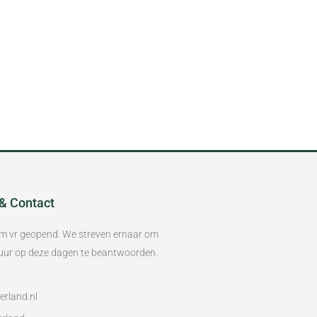
 & Contact
/m vr geopend. We streven ernaar om
8 uur op deze dagen te beantwoorden.
rland.nl