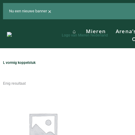
Ga
naar
×
Nu een nieuwe banner
de
inhoud
⌂
Mieren
Arena’
O
L vormig koppelstuk
Enig resultaat
Dit
product
heeft
meerdere
variaties.
Deze