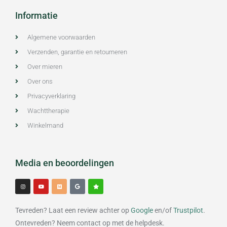
Informatie
Algemene voorwaarden
Verzenden, garantie en retourneren
Over mieren
Over ons
Privacyverklaring
Wachttherapie
Winkelmand
Media en beoordelingen
I
Y
M
G
S
n
o
e
o
t
s
u
d
o
a
t
t
i
g
r
a
u
u
l
g
b
m
e
Tevreden? Laat een review achter op
Google
en/of
Trustpilot
.
r
e
a
m
Ontevreden? Neem contact op met de helpdesk.