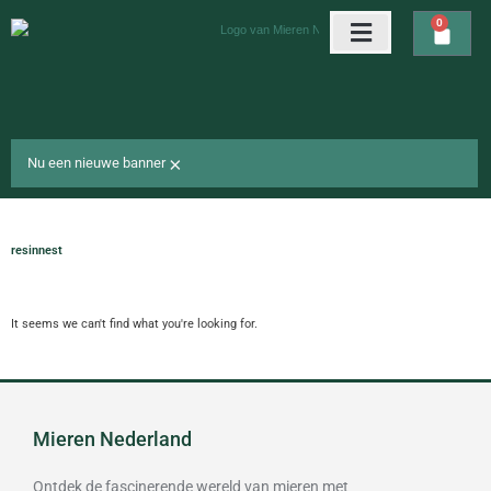
Ga
0
Wink
naar
de
Arena’s & nesten
Gratis cadeaus
inhoud
×
Nu een nieuwe banner
resinnest
It seems we can't find what you're looking for.
Mieren Nederland
Ontdek de fascinerende wereld van mieren met