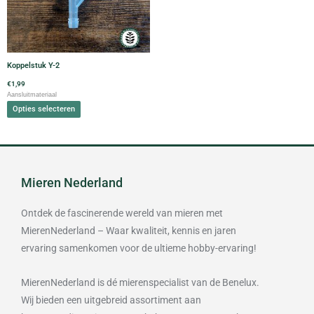
variaties.
Deze
optie
kan
gekozen
Koppelstuk Y-2
worden
€
1,99
op
Aansluitmateriaal
de
Opties selecteren
productpagina
Mieren Nederland
Ontdek de fascinerende wereld van mieren met
MierenNederland – Waar kwaliteit, kennis en jaren
ervaring samenkomen voor de ultieme hobby-ervaring!
MierenNederland is dé mierenspecialist van de Benelux.
Wij bieden een uitgebreid assortiment aan