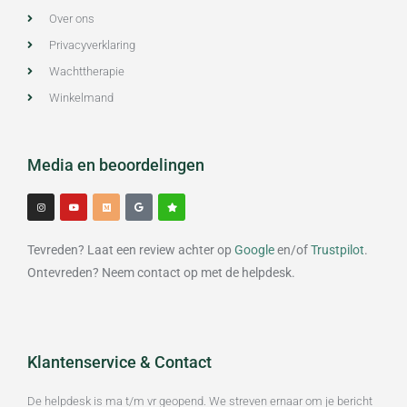
Over ons
Privacyverklaring
Wachttherapie
Winkelmand
Media en beoordelingen
I
Y
M
G
S
n
o
e
o
t
s
u
d
o
a
t
t
i
g
r
a
u
u
l
g
b
m
e
Tevreden? Laat een review achter op
Google
en/of
Trustpilot
.
r
e
a
m
Ontevreden? Neem contact op met de helpdesk.
Klantenservice & Contact
De helpdesk is ma t/m vr geopend. We streven ernaar om je bericht