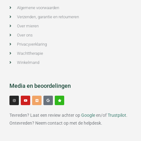
Algemene voorwaarden
Verzenden, garantie en retourneren
Over mieren
Over ons
Privacyverklaring
Wachttherapie
Winkelmand
Media en beoordelingen
I
Y
M
G
S
n
o
e
o
t
s
u
d
o
a
t
t
i
g
r
a
u
u
l
g
b
m
e
Tevreden? Laat een review achter op
Google
en/of
Trustpilot
.
r
e
a
m
Ontevreden? Neem contact op met de helpdesk.