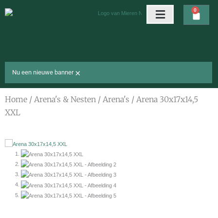
Ga
0
Wink
naar
de
Arena’s & nesten
Gratis cadeaus
inhoud
×
Nu een nieuwe banner
Home
/
Arena's & Nesten
/
Arena's
/ Arena 30x17x14,5
XXL