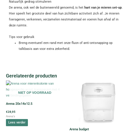
Natuurlijk gedrag stimuleren
De arena, ook wel de buitenwereld genoemd, is het
hart van je mieren set-up
.
Hier speelt het grootste deel van hun zichtbare activiteit zich af. Je mieren
foerageren, verkennen, verzamelen nestmateriaal en voeren hun afval af in
deze ruimte.
Tips voor gebruik
Breng eventueel een rand met onze fluon of anti-ontsnapping op
talkbasis aan voor extra zekerheid.
Gerelateerde producten
Dit
product
NIET OP VOORRAAD
heeft
meerdere
Arena 20x14x12.5
variaties.
€
28,95
Deze
Arena's
optie
Lees verder
kan
Arena budget
gekozen