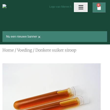
Ga
0
Wink
naar
de
Arena’s & nesten
Gratis cadeaus
inhoud
×
Nu een nieuwe banner
Home
/
Voeding
/ Donkere suiker siroop