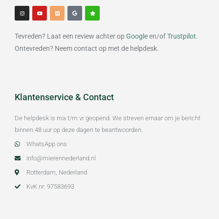
I
Y
M
G
S
n
o
e
o
t
s
u
d
o
a
t
t
i
g
r
a
u
u
l
g
b
m
e
Tevreden? Laat een review achter op
Google
en/of
Trustpilot
.
r
e
a
m
Ontevreden? Neem contact op met de helpdesk.
Klantenservice & Contact
De helpdesk is ma t/m vr geopend. We streven ernaar om je bericht
binnen 48 uur op deze dagen te beantwoorden.
WhatsApp ons
info@mierennederland.nl
Rotterdam, Nederland
KvK nr: 97583693