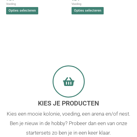
Voeding
Voeding
op
op
Opties selecteren
Opties selecteren
de
de
productpagina
productpagina
KIES JE PRODUCTEN
Kies een mooie kolonie, voeding, een arena en/of nest.
Ben je nieuw in de hobby? Probeer dan een van onze
startersets zo ben je in een keer klaar.