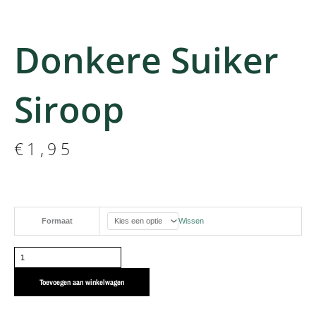
Donkere Suiker
Siroop
€
1,95
Donkere
Formaat
Wissen
suiker
siroop
aantal
Toevoegen aan winkelwagen