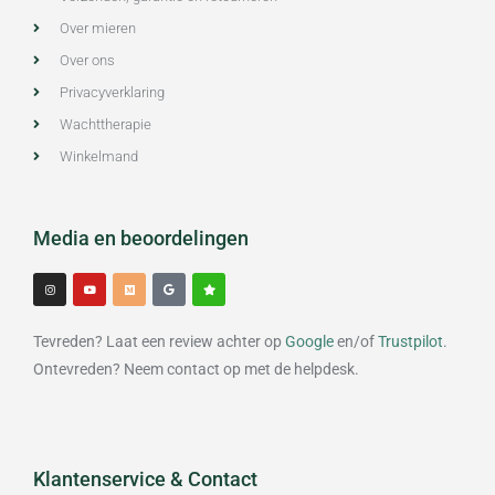
Over mieren
Over ons
Privacyverklaring
Wachttherapie
Winkelmand
Media en beoordelingen
I
Y
M
G
S
n
o
e
o
t
s
u
d
o
a
t
t
i
g
r
a
u
u
l
g
b
m
e
Tevreden? Laat een review achter op
Google
en/of
Trustpilot
.
r
e
a
m
Ontevreden? Neem contact op met de helpdesk.
Klantenservice & Contact