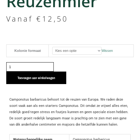
Reuzenmier
Vanaf
€
12,50
Camponotus
Kolonie formaat
Wissen
barbaricus
|
Reuzenmier
aantal
Toevoegen aan winkelwagen
Camponotus barbaricus behoort tot de reuzen van Europa. We raden deze
soort vaak aan als een starters Camponotus. Dit omdat ze vrijwel alles eten,
redelijk goed tegen stress en foutjes kunnen en geen speciale eisen hebben.
De soort groeit redelijk langzaam maar is prachtig om te zien met een gyne
van dik anderhalve centimeter en majoors die hetzelfde kunnen halen.
Wetenschappelijke naam
Camponotus barbaricus