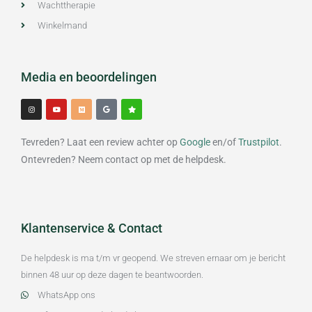
Wachttherapie
Winkelmand
Media en beoordelingen
I
Y
M
G
S
n
o
e
o
t
s
u
d
o
a
t
t
i
g
r
a
u
u
l
g
b
m
e
Tevreden? Laat een review achter op
Google
en/of
Trustpilot
.
r
e
a
m
Ontevreden? Neem contact op met de helpdesk.
Klantenservice & Contact
De helpdesk is ma t/m vr geopend. We streven ernaar om je bericht
binnen 48 uur op deze dagen te beantwoorden.
WhatsApp ons