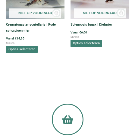
variaties.
variaties.
Deze
Deze
NIET OP VOORRAAD
NIET OP VOORRAAD
optie
optie
kan
kan
Crematogaster scutellaris | Rode
Solenopsis fugax | Diefmier
gekozen
gekozen
schorpioenmier
worden
worden
Vanaf
€
6,00
Mieren
op
op
Vanaf
€
14,95
Opties selecteren
Mieren
de
de
Opties selecteren
productpagina
productpagina