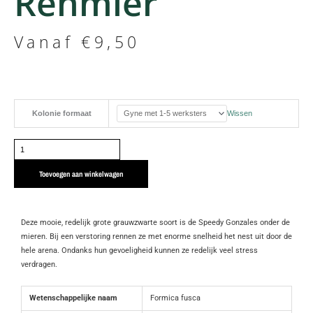
Renmier
Vanaf
€
9,50
Formica
Kolonie formaat
Wissen
fusca
|
Grauwzwarte
renmier
Toevoegen aan winkelwagen
aantal
Deze mooie, redelijk grote grauwzwarte soort is de Speedy Gonzales onder de
mieren. Bij een verstoring rennen ze met enorme snelheid het nest uit door de
hele arena. Ondanks hun gevoeligheid kunnen ze redelijk veel stress
verdragen.
Wetenschappelijke naam
Formica fusca