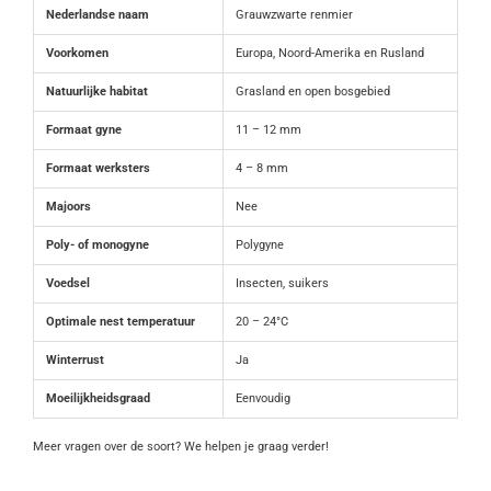
Nederlandse naam
Grauwzwarte renmier
Voorkomen
Europa, Noord-Amerika en Rusland
Natuurlijke habitat
Grasland en open bosgebied
Formaat gyne
11 – 12 mm
Formaat werksters
4 – 8 mm
Majoors
Nee
Poly- of monogyne
Polygyne
Voedsel
Insecten, suikers
Optimale nest temperatuur
20 – 24°C
Winterrust
Ja
Moeilijkheidsgraad
Eenvoudig
Meer vragen over de soort? We helpen je graag verder!