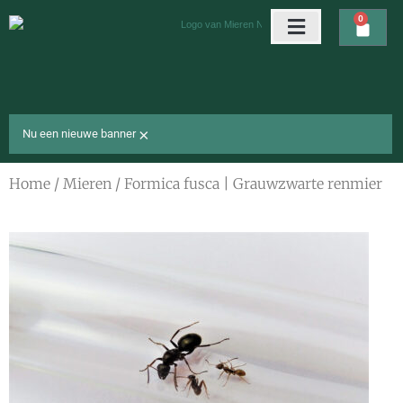
Ga
0
Wink
naar
de
Arena’s & nesten
Gratis cadeaus
inhoud
×
Nu een nieuwe banner
Home
/
Mieren
/ Formica fusca | Grauwzwarte renmier