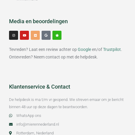
Media en beoordelingen
I
Y
M
G
S
n
o
e
o
t
s
u
d
o
a
t
t
i
g
r
a
u
u
l
g
b
m
e
Tevreden? Laat een review achter op
Google
en/of
Trustpilot
.
r
e
a
m
Ontevreden? Neem contact op met de helpdesk.
Klantenservice & Contact
De helpdesk is ma t/m vr geopend. We streven ernaar om je bericht
binnen 48 uur op deze dagen te beantwoorden.
WhatsApp ons
info@mierennederland.nl
Rotterdam, Nederland