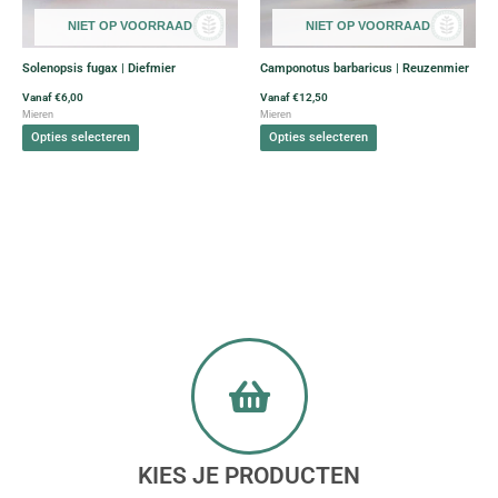
Deze
Deze
NIET OP VOORRAAD
NIET OP VOORRAAD
optie
optie
kan
kan
Solenopsis fugax | Diefmier
Camponotus barbaricus | Reuzenmier
gekozen
gekozen
worden
worden
Vanaf
€
6,00
Vanaf
€
12,50
Mieren
Mieren
op
op
Opties selecteren
Opties selecteren
de
de
productpagina
productpagina
KIES JE PRODUCTEN