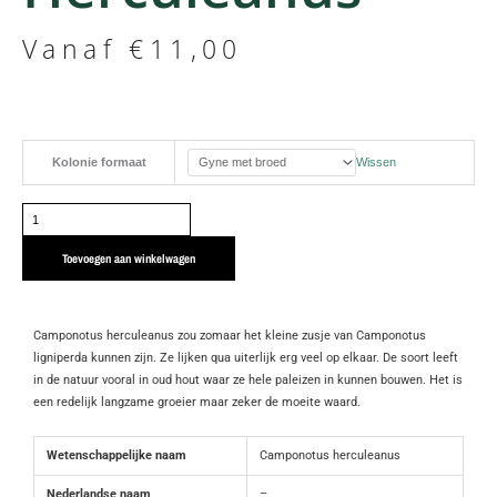
Vanaf
€
11,00
Camponotus
Kolonie formaat
Wissen
herculeanus
aantal
Toevoegen aan winkelwagen
Camponotus herculeanus zou zomaar het kleine zusje van Camponotus
ligniperda kunnen zijn. Ze lijken qua uiterlijk erg veel op elkaar. De soort leeft
in de natuur vooral in oud hout waar ze hele paleizen in kunnen bouwen. Het is
een redelijk langzame groeier maar zeker de moeite waard.
Wetenschappelijke naam
Camponotus herculeanus
Nederlandse naam
–