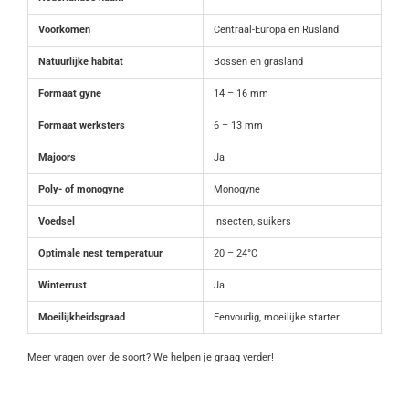
Voorkomen
Centraal-Europa en Rusland
Natuurlijke habitat
Bossen en grasland
Formaat gyne
14 – 16 mm
Formaat werksters
6 – 13 mm
Majoors
Ja
Poly- of monogyne
Monogyne
Voedsel
Insecten, suikers
Optimale nest temperatuur
20 – 24°C
Winterrust
Ja
Moeilijkheidsgraad
Eenvoudig, moeilijke starter
Meer vragen over de soort? We helpen je graag verder!