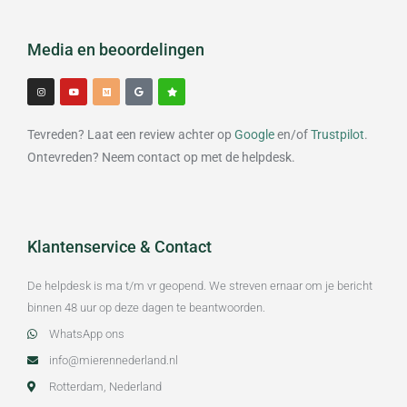
Media en beoordelingen
I
Y
M
G
S
n
o
e
o
t
s
u
d
o
a
t
t
i
g
r
a
u
u
l
g
b
m
e
Tevreden? Laat een review achter op
Google
en/of
Trustpilot
.
r
e
a
m
Ontevreden? Neem contact op met de helpdesk.
Klantenservice & Contact
De helpdesk is ma t/m vr geopend. We streven ernaar om je bericht
binnen 48 uur op deze dagen te beantwoorden.
WhatsApp ons
info@mierennederland.nl
Rotterdam, Nederland