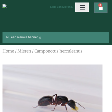
Ga
0
Wink
naar
de
Arena’s & nesten
Gratis cadeaus
inhoud
×
Nu een nieuwe banner
Home
/
Mieren
/ Camponotus herculeanus