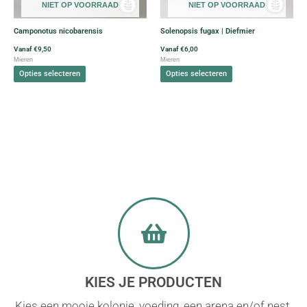
NIET OP VOORRAAD
NIET OP VOORRAAD
optie
optie
kan
kan
Camponotus nicobarensis
Solenopsis fugax | Diefmier
gekozen
gekozen
worden
worden
Vanaf
€
9,50
Vanaf
€
6,00
Mieren
Mieren
op
op
Opties selecteren
Opties selecteren
de
de
productpagina
productpagina
KIES JE PRODUCTEN
Kies een mooie kolonie, voeding, een arena en/of nest.