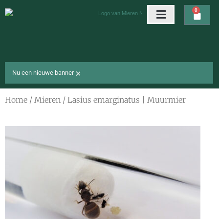
Ga
0
Wink
naar
de
Arena’s & nesten
Gratis cadeaus
inhoud
×
Nu een nieuwe banner
Home
/
Mieren
/ Lasius emarginatus | Muurmier