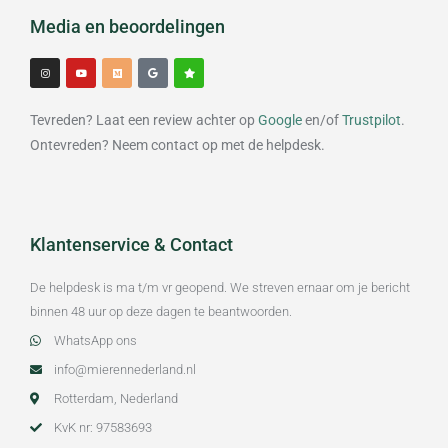
Media en beoordelingen
I
Y
M
G
S
n
o
e
o
t
s
u
d
o
a
t
t
i
g
r
a
u
u
l
g
b
m
e
Tevreden? Laat een review achter op
Google
en/of
Trustpilot
.
r
e
a
m
Ontevreden? Neem contact op met de helpdesk.
Klantenservice & Contact
De helpdesk is ma t/m vr geopend. We streven ernaar om je bericht
binnen 48 uur op deze dagen te beantwoorden.
WhatsApp ons
info@mierennederland.nl
Rotterdam, Nederland
KvK nr: 97583693