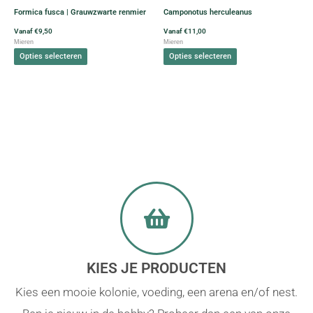
kan
kan
Formica fusca | Grauwzwarte renmier
Camponotus herculeanus
gekozen
gekozen
worden
worden
Vanaf
€
9,50
Vanaf
€
11,00
Mieren
Mieren
op
op
Opties selecteren
Opties selecteren
de
de
productpagina
productpagina
KIES JE PRODUCTEN
Kies een mooie kolonie, voeding, een arena en/of nest.