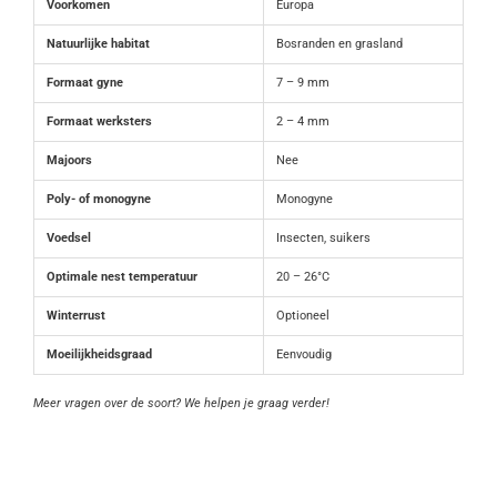
Voorkomen
Europa
Natuurlijke habitat
Bosranden en grasland
Formaat gyne
7 – 9 mm
Formaat werksters
2 – 4 mm
Majoors
Nee
Poly- of monogyne
Monogyne
Voedsel
Insecten, suikers
Optimale nest temperatuur
20 – 26°C
Winterrust
Optioneel
Moeilijkheidsgraad
Eenvoudig
Meer vragen over de soort? We helpen je graag verder!