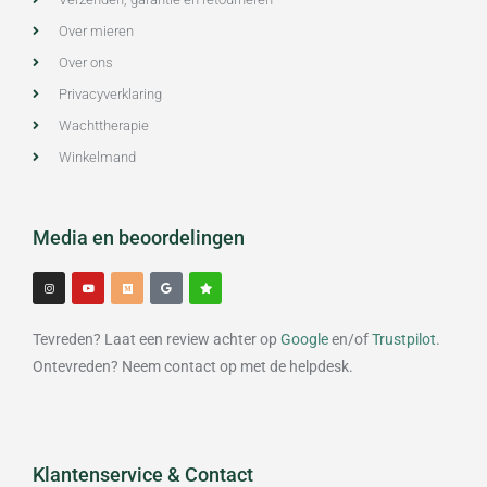
Over mieren
Over ons
Privacyverklaring
Wachttherapie
Winkelmand
Media en beoordelingen
I
Y
M
G
S
n
o
e
o
t
s
u
d
o
a
t
t
i
g
r
a
u
u
l
g
b
m
e
Tevreden? Laat een review achter op
Google
en/of
Trustpilot
.
r
e
a
m
Ontevreden? Neem contact op met de helpdesk.
Klantenservice & Contact