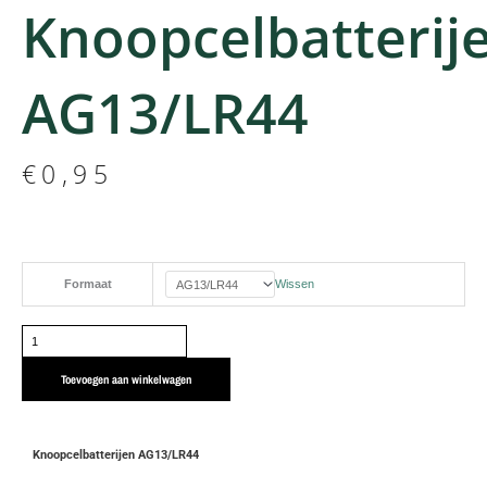
Knoopcelbatterij
AG13/LR44
€
0,95
Knoopcelbatterijen
Formaat
Wissen
AG13/LR44
aantal
Toevoegen aan winkelwagen
Knoopcelbatterijen AG13/LR44