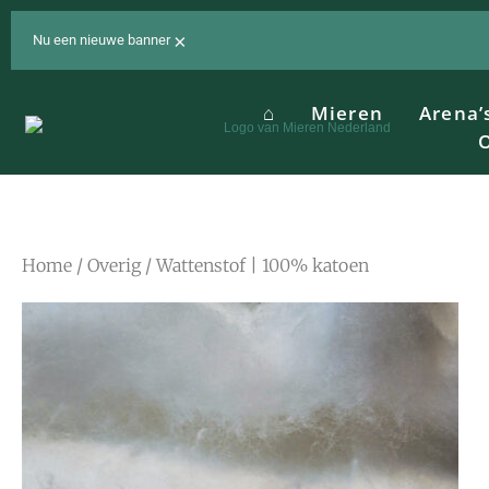
Ga
naar
×
Nu een nieuwe banner
de
inhoud
⌂
Mieren
Arena’
O
Home
/
Overig
/ Wattenstof | 100% katoen