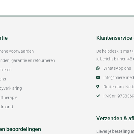
atie
Klantenservice
mene voorwaarden
De helpdesk is ma t
je bericht binnen 4
nden, garantie en retourneren
WhatsApp ons
mieren
info@mierennede
ons
Rotterdam, Ned
cyverklaring
KvK nr: 975836
ttherapie
elmand
Verzenden & af
en beoordelingen
Liever je bestelling