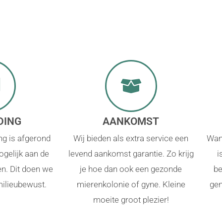
DING
AANKOMST
ng is afgerond
Wij bieden als extra service een
Wan
gelijk aan de
levend aankomst garantie. Zo krijg
i
en. Dit doen we
je hoe dan ook een gezonde
be
milieubewust.
mierenkolonie of gyne. Kleine
gen
moeite groot plezier!