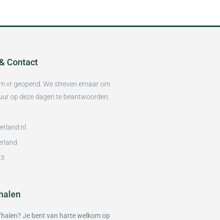
 & Contact
/m vr geopend. We streven ernaar om
8 uur op deze dagen te beantwoorden.
rland.nl
erland
93
halen
 afhalen? Je bent van harte welkom op