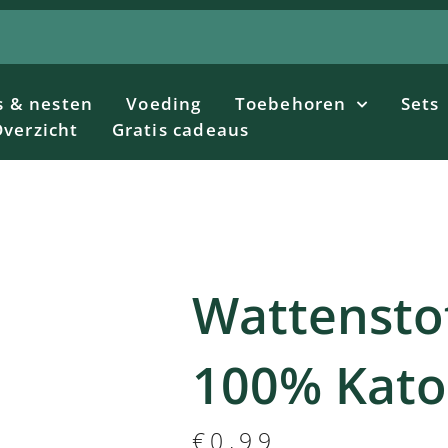
s & nesten
Voeding
Toebehoren
Sets
verzicht
Gratis cadeaus
Wattensto
100% Kat
€
0,99