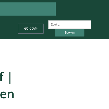
Zoek
Winkelwagen
€
0,00
naar:
f |
oen