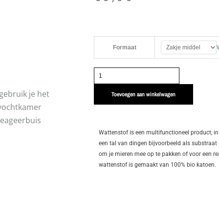
Wattenstof
Formaat
|
100%
katoen
aantal
gebruik je het
Toevoegen aan winkelwagen
e vochtkamer
reageerbuis
Wattenstof is een multifunctioneel product, in
een tal van dingen bijvoorbeeld als substraat 
om je mieren mee op te pakken of voor een re
wattenstof is gemaakt van 100% bio katoen.