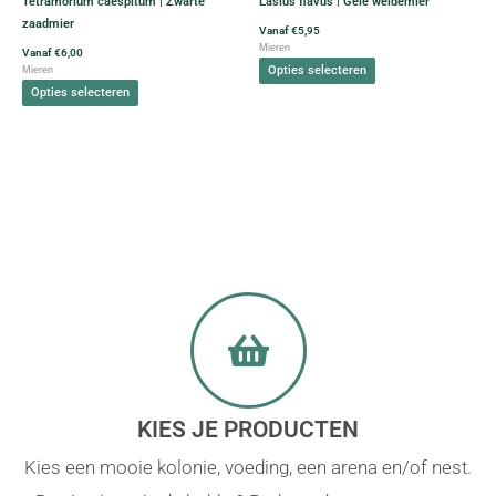
Tetramorium caespitum | Zwarte
Lasius flavus | Gele weidemier
gekozen
gekozen
zaadmier
worden
worden
Vanaf
€
5,95
Mieren
op
op
Vanaf
€
6,00
Opties selecteren
Mieren
de
de
Opties selecteren
productpagina
productpagina
KIES JE PRODUCTEN
Kies een mooie kolonie, voeding, een arena en/of nest.