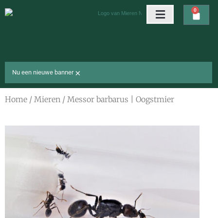
Ga
0
Wink
naar
de
Arena’s & nesten
Gratis cadeaus
inhoud
×
Nu een nieuwe banner
Home
/
Mieren
/ Messor barbarus | Oogstmier