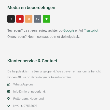
Media en beoordelingen
I
Y
M
G
S
n
o
e
o
t
s
u
d
o
a
t
t
i
g
r
a
u
u
l
g
b
m
e
Tevreden? Laat een review achter op
Google
en/of
Trustpilot
.
r
e
a
m
Ontevreden? Neem contact op met de helpdesk.
Klantenservice & Contact
De helpdesk is ma t/m vr geopend. We streven ernaar om je bericht
binnen 48 uur op deze dagen te beantwoorden.
WhatsApp ons
info@mierennederland.nl
Rotterdam, Nederland
KvK nr: 97583693