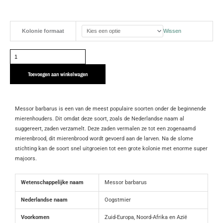
Messor
Kolonie formaat
Wissen
barbarus
|
Oogstmier
aantal
Toevoegen aan winkelwagen
Messor barbarus is een van de meest populaire soorten onder de beginnende
mierenhouders. Dit omdat deze soort, zoals de Nederlandse naam al
suggereert, zaden verzamelt. Deze zaden vermalen ze tot een zogenaamd
mierenbrood, dit mierenbrood wordt gevoerd aan de larven. Na de slome
stichting kan de soort snel uitgroeien tot een grote kolonie met enorme super
majoors.
Wetenschappelijke naam
Messor barbarus
Nederlandse naam
Oogstmier
Voorkomen
Zuid-Europa, Noord-Afrika en Azië