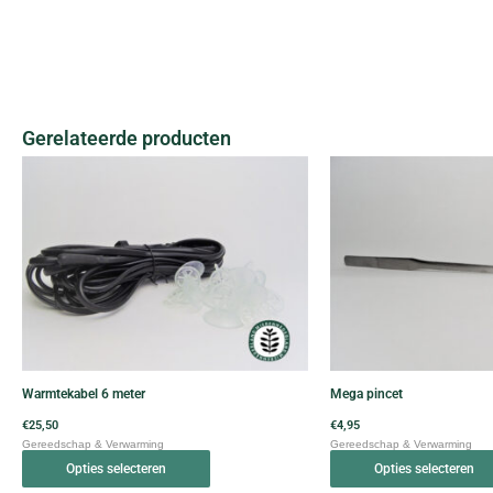
Gerelateerde producten
Dit
product
heeft
meerdere
variaties.
Deze
optie
kan
gekozen
worden
Warmtekabel 6 meter
Mega pincet
op
€
25,50
€
4,95
de
Gereedschap & Verwarming
Gereedschap & Verwarming
productpagina
Opties selecteren
Opties selecteren