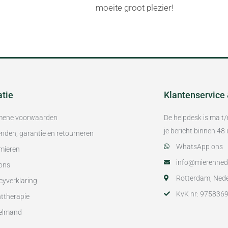
moeite groot plezier!
atie
Klantenservice
mene voorwaarden
De helpdesk is ma t
je bericht binnen 4
nden, garantie en retourneren
WhatsApp ons
mieren
info@mierennede
ons
Rotterdam, Ned
cyverklaring
KvK nr: 975836
ttherapie
elmand