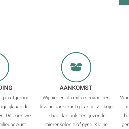
DING
AANKOMST
ng is afgerond
Wij bieden als extra service een
Wan
gelijk aan de
levend aankomst garantie. Zo krijg
i
en. Dit doen we
je hoe dan ook een gezonde
be
milieubewust.
mierenkolonie of gyne. Kleine
gen