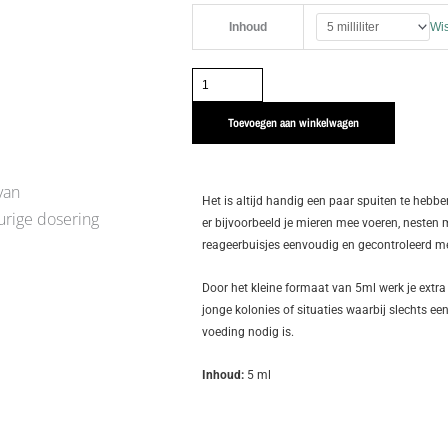
Spuit
Inhoud
Wi
5ml
aantal
Toevoegen aan winkelwagen
van
Het is altijd handig een paar spuiten te hebb
urige dosering
er bijvoorbeeld je mieren mee voeren, nesten
reageerbuisjes eenvoudig en gecontroleerd me
Door het kleine formaat van 5ml werk je extra 
jonge kolonies of situaties waarbij slechts ee
voeding nodig is.
Inhoud:
5 ml