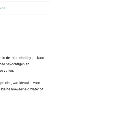
ssen
en in de mierenhobby. Je kunt
 mee bevochtigen en
e vullen.
precies, wat ideaal is voor
n kleine hoeveelheid water of