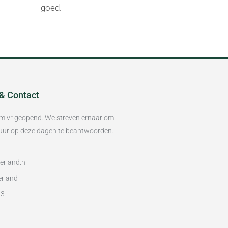
goed.
 & Contact
/m vr geopend. We streven ernaar om
8 uur op deze dagen te beantwoorden.
rland.nl
erland
93