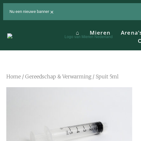
Ga
naar
×
Nu een nieuwe banner
de
inhoud
⌂
Mieren
Arena’
O
Home
/
Gereedschap & Verwarming
/ Spuit 5ml