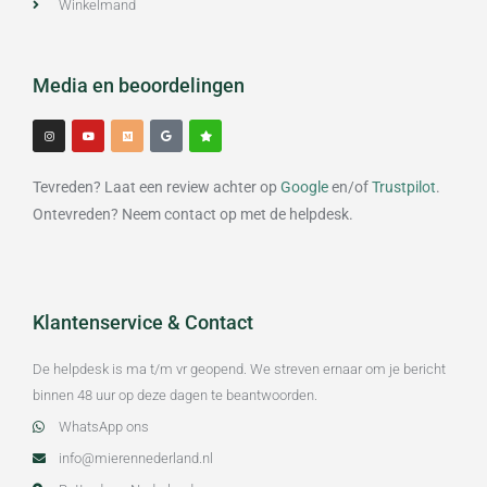
Winkelmand
Media en beoordelingen
I
Y
M
G
S
n
o
e
o
t
s
u
d
o
a
t
t
i
g
r
a
u
u
l
g
b
m
e
Tevreden? Laat een review achter op
Google
en/of
Trustpilot
.
r
e
a
m
Ontevreden? Neem contact op met de helpdesk.
Klantenservice & Contact
De helpdesk is ma t/m vr geopend. We streven ernaar om je bericht
binnen 48 uur op deze dagen te beantwoorden.
WhatsApp ons
info@mierennederland.nl