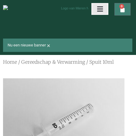
Ga
0
Wink
naar
de
Arena’s & nesten
Gratis cadeaus
inhoud
×
Nu een nieuwe banner
Home
/
Gereedschap & Verwarming
/ Spuit 10ml