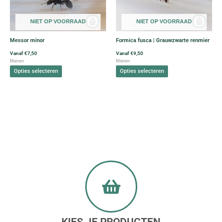
variaties.
variaties.
Deze
Deze
NIET OP VOORRAAD
NIET OP VOORRAAD
optie
optie
kan
kan
Messor minor
Formica fusca | Grauwzwarte renmier
gekozen
gekozen
worden
worden
Vanaf
€
7,50
Vanaf
€
9,50
Mieren
Mieren
op
op
Opties selecteren
Opties selecteren
de
de
productpagina
productpagina
KIES JE PRODUCTEN