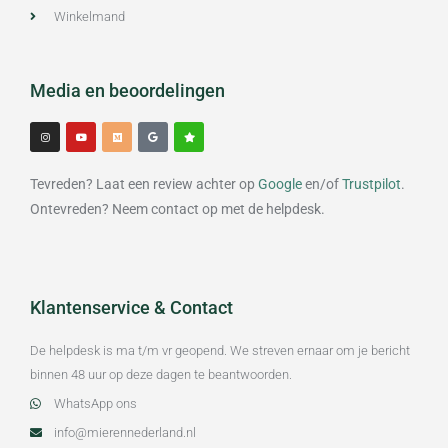
Winkelmand
Media en beoordelingen
I
Y
M
G
S
n
o
e
o
t
s
u
d
o
a
t
t
i
g
r
a
u
u
l
g
b
m
e
Tevreden? Laat een review achter op
Google
en/of
Trustpilot
.
r
e
a
m
Ontevreden? Neem contact op met de helpdesk.
Klantenservice & Contact
De helpdesk is ma t/m vr geopend. We streven ernaar om je bericht
binnen 48 uur op deze dagen te beantwoorden.
WhatsApp ons
info@mierennederland.nl