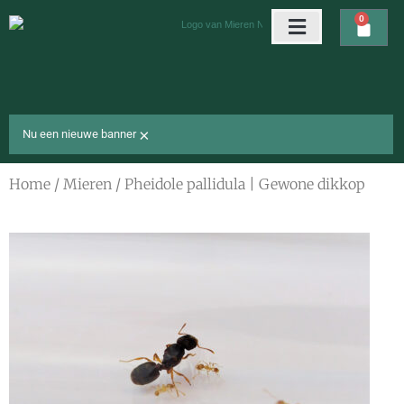
Ga
0
Wink
naar
de
Arena’s & nesten
Gratis cadeaus
inhoud
×
Nu een nieuwe banner
Home
/
Mieren
/ Pheidole pallidula | Gewone dikkop