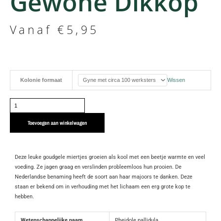
Gewone Dikkop
Vanaf
€
5,95
Pheidole
Kolonie formaat
Wissen
pallidula
|
Gewone
dikkop
Toevoegen aan winkelwagen
aantal
Deze leuke goudgele miertjes groeien als kool met een beetje warmte en veel
voeding. Ze jagen graag en verslinden probleemloos hun prooien. De
Nederlandse benaming heeft de soort aan haar majoors te danken. Deze
staan er bekend om in verhouding met het lichaam een erg grote kop te
hebben.
Wetenschappelijke naam
Pheidole pallidula